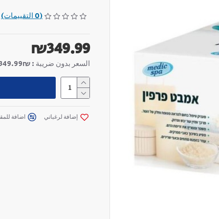
מסייע בשיכוך כאבי מפ
(0 التقييمات)
משפר וממריץ את זרימ
עוזר בהפגת מתחים וכא
₪349.99
שרירים
السعر بدون ضريبة : ₪349.99
إضافة لرغباتي
اضافة للمقا