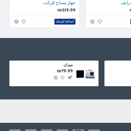
درايف
جهاز مساج للركب
₪219.99
اضافة للسلة
ميزان
₪79.99