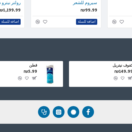
سيروم للشعر
رولتر نيترو 
₪1,199.99
₪99.99
اضافة للسلة
اضافة للسلة
فوف نيتريل
قطن
₪5.99
₪149.9