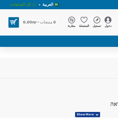
كل المنتجات
العربية
0 منتجات - ₪0.00
دخول
تسجيل
المفضلة
مقارنة
אה