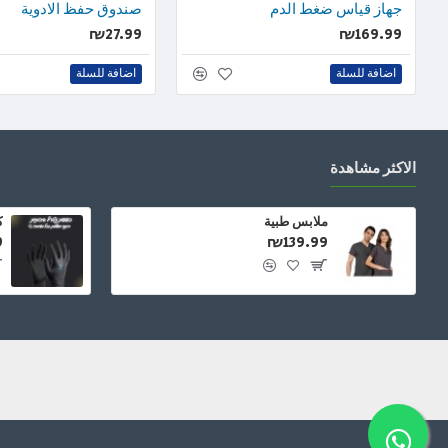
جهاز قياس ضغط الدم
صندوق حفظ الادوية
₪27.99
₪169.99
اضافة للسلة
اضافة للسلة
الاكثر مشاهدة
ملابس طبية
ك
9
₪139.99