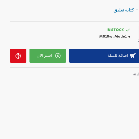
רקים
-
كتابة تعليق
ת הדם
בי
IN STOCK
M010w
Model:
اضافة للسلة
اشتر الان
رنة